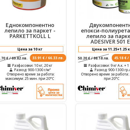
Еднокомпонентно
Двукомпонент
лепило за паркет -
епокси-полиурет
PARKETTKOLL L
лепило за парке
ADESIVER 501 
33.91 € / 66.33 лв.
45.18 € /
.70 € / 69.82 лв.
50.20 € / 98.18 лв.
Разфасовки
: 10 кг, 20 кг
Разфасовки
: 9 кг A.к. + 1
Разход
: 900-1300 г/м²
Разход
: 900-1300 гр.
Отворено време за работа
:
Отворено време за работа
:
максимум: 25 мин. при 20°C
при 20°C