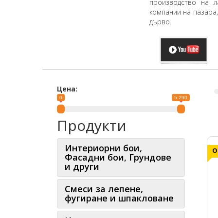
производство на л
компании на пазара,
дърво.
Цена:
0
5 290
Продукти
Интериорни бои,
Фасадни бои, Грундове
и други
Смеси за лепене,
фугиране и шпакловане