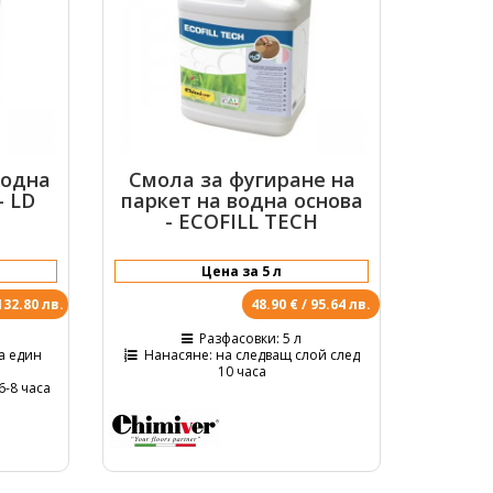
водна
Смола за фугиране на
- LD
паркет на водна основа
- ECOFILL TECH
132.80 лв.
48.90 € / 95.64 лв.
Разфасовки
: 5 л
на един
Нанасяне
: на следващ слой след
10 часа
 6-8 часа