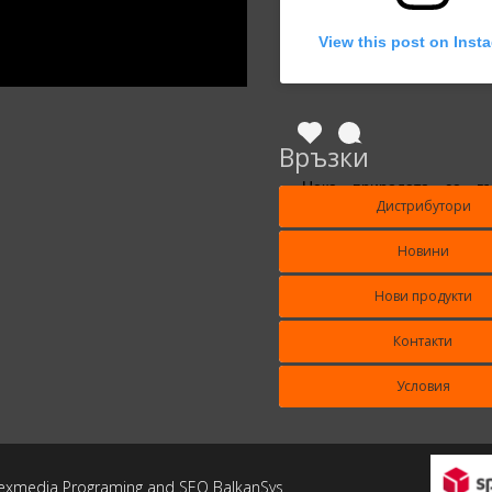
View this post on Inst
Връзки
Нека природата се в
Дистрибутори
живота ти!
Новини
A post shared by
Ада Колор ЕООД&Ada
Нови продукти
Контакти
Условия
plexmedia Programing and SEO BalkanSys