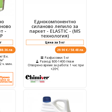
но
Eднокомпонентно
аново
силаново лепило за
т -
паркет - ELASTIC - (MS
EP
технология)
 88.36 лв.
29.90 € / 58.48 лв.
 кг B.к.
Разфасовки
: 5 кг
/м²
Разход
: 800-1400 г/кв.м
 2 ч. мин.
Отворено време за работа
: 1 час при
+20ºС