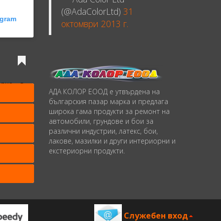
(@AdaColorLtd)
31
agram
октомври 2013 г.
ърне в
АДА КОЛОР ЕООД е утвърдена на
българския пазар марка и предлага
широка гама продукти за ремонт на
 Color Ltd.
(@adacolorltd) on
Feb 7, 2020 at 1:39am PST
автомобили, грундове и бои за
различни индустрии, латекс, бои,
лакове, мазилки и други интериорни и
екстериорни продукти.
Служебен вход