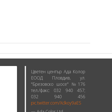
Цветен център Ада Колор
ЕООД Пловдив, ул.
"Брезовско шосе" №176
тел./факс: 032 940 457;
032 940 456
pic.twitter.com/Xclkoy9aES
— Ada Color Ltd