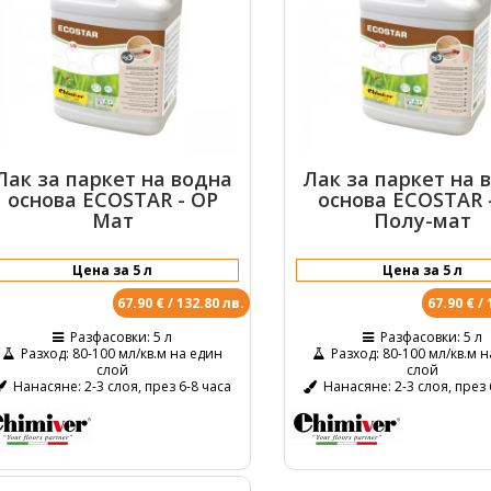
Лак за паркет на водна
Лак за паркет на 
основа ECOSTAR - OP
основа ECOSTAR 
Мат
Полу-мат
67.90 € / 132.80 лв.
67.90 € / 
Разфасовки
: 5 л
Разфасовки
: 5 л
Разход
: 80-100 мл/кв.м на един
Разход
: 80-100 мл/кв.м 
слой
слой
Нанасяне
: 2-3 слоя, през 6-8 часа
Нанасяне
: 2-3 слоя, през