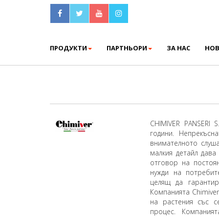
ПРОДУКТИ
ПАРТНЬОРИ
ЗА НАС
НО
CHIMIVER PANSERI 
години. Непрекъсн
внимателното слуша
малкия детайл дава
отговор на постоя
нужди на потребит
целящ да гарантир
Компанията Chimive
на растения със с
процес. Компания