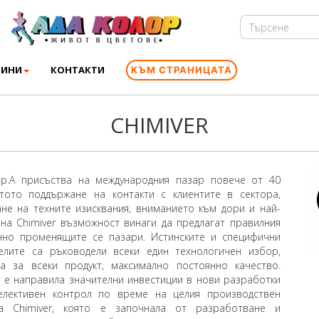
ВИНИ
КОНТАКТИ
КЪМ СТРАНИЦАТА
CHIMIVER
S.p.A присъства на международния пазар повече от 40
атото поддържане на контакти с клиентите в сектора,
не на техните изисквания, вниманието към дори и най-
 на Chimiver възможност винаги да предлагат правилния
нно променящите се пазари. Истинските и специфични
елите са ръководели всеки един технологичен избор,
а за всеки продукт, максимално постоянно качество.
r е направила значителни инвестиции в нови разработки
елективен контрол по време на целия производствен
та Chimiver, която е започнала от разработване и