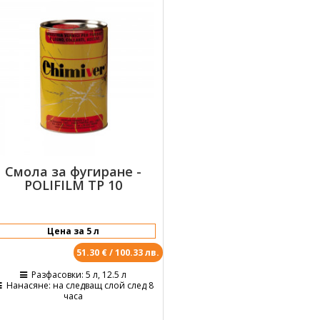
Смола за фугиране -
POLIFILM TP 10
51.30 € / 100.33 лв.
Разфасовки
: 5 л, 12.5 л
Нанасяне
: на следващ слой след 8
часа