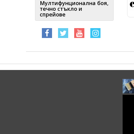
Мултифунционална боя,
течно стъкло и
спрейове