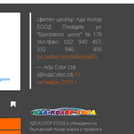
Цветен център Ада Колор
ЕООД Пловдив, ул.
"Брезовско шосе" №176
тел./факс: 032 940 457;
032 940 456
pic.twitter.com/Xclkoy9aES
— Ada Color Ltd
(@AdaColorLtd)
31
agram
октомври 2013 г.
ърне в
АДА КОЛОР ЕООД е утвърдена на
българския пазар марка и предлага