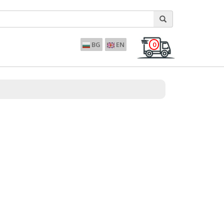
0
BG
EN