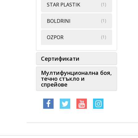
STAR PLASTIK
(1)
BOLDRINI
(1)
OZPOR
(1)
Сертификати
Мултифунционална боя,
течно стъкло и
спрейове