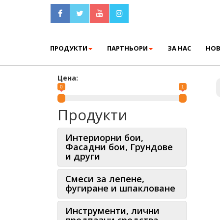
ПРОДУКТИ
ПАРТНЬОРИ
ЗА НАС
НО
Цена:
0
1
Продукти
Интериорни бои,
Фасадни бои, Грундове
и други
Смеси за лепене,
фугиране и шпакловане
Инструменти, лични