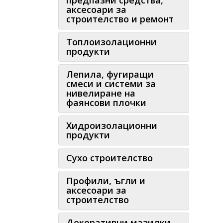
предпазни средства,
аксесоари за
строителство и ремонт
Топлоизолационни
продукти
Лепила, фугиращи
смеси и системи за
нивелиране на
фаянсови плочки
Хидроизолационни
продукти
Сухо строителство
Профили, ъгли и
аксесоари за
строителство
Декоративни мазилки