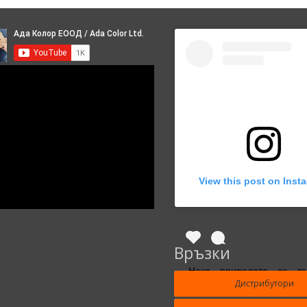
View this post on Inst
Връзки
Нека природата се в
Дистрибутори
живота ти!