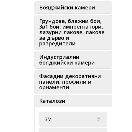
Бояджийски камери
Грундове, блажни бои,
3в1 бои, импрегнатори,
лазурни лакове, лакове
за дърво и
разредители
Индустриални
бояджийски камери
Фасадни декоративни
панели, профили и
орнаменти
Каталози
3М
(5)