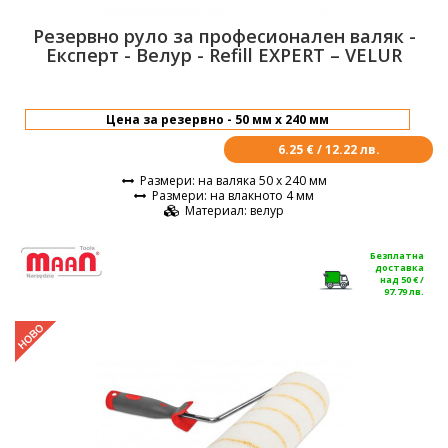
Резервно руло за професионален валяк -
Експерт - Велур - Refill EXPERT – VELUR
6.25 € / 12.22 лв.
Размери
: на валяка 50 х 240 мм
Размери
: на влакното 4 мм
Материал
: велур
Безплатна
доставка
над 50 € /
97.79 лв.