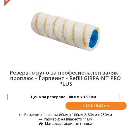
Резервно руло за професионален валяк -
проплюс - Гирпеинт - Refill GIRPAINT PRO
PLUS
4.60 € / 9.00 лв.
Размери
: на валяка 80мм х 180мм & 80мм х 250мм
Размери
: на влакното 11мм
Материал
: акрилни нишки