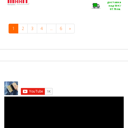
доставка
над 50 € /
97.79 лв.
1
2
3
4
...
6
»