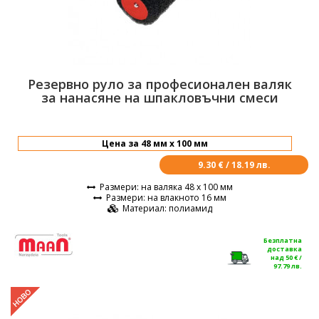
Резервно руло за професионален валяк
за нанасяне на шпакловъчни смеси
9.30 € / 18.19 лв.
Размери
: на валяка 48 х 100 мм
Размери
: на влакното 16 мм
Материал
: полиамид
Безплатна
доставка
над 50 € /
97.79 лв.