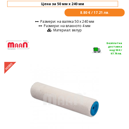
8.80 € / 17.21 лв.
Размери
: на валяка 50 х 240 мм
Размери
: на влакното 4 мм
Материал
: велур
Безплатна
доставка
над 50 € /
97.79 лв.