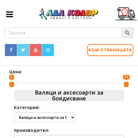
0
КЪМ СТРАНИЦАТА
Цена:
1
74
Валяци и аксесоарти за
боядисване
Категория:
производител: