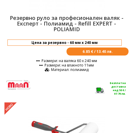
Резервно руло за професионален валяк -
Експерт - Полиамид - Refill EXPERT -
POLIAMID
6.85 € / 13.40 лв.
Размери
: на валяка 60 х 240 мм
Размери
: на влакното 11мм
Материал
: полиамид
Безплатна
доставка
над 50 € /
97.79 лв.