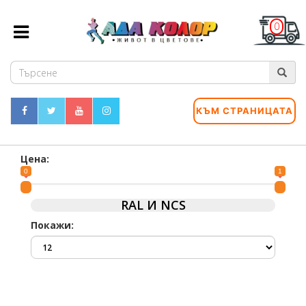
0
КЪМ СТРАНИЦАТА
Цена:
0
1
RAL И NCS
Покажи: