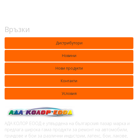
Връзки
Дистрибутори
Новини
Нови продукти
Контакти
Условия
АДА КОЛОР ЕООД е утвърдена на българския пазар марка и
предлага широка гама продукти за ремонт на автомобили,
грундове и бои за различни индустрии, латекс, бои, лакове,