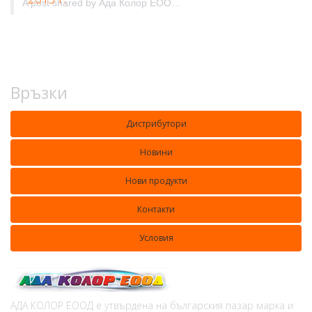
A post shared by
Ада Колор ЕООД&Ada Color Ltd.
(@adacolorlt
Връзки
Дистрибутори
Новини
Нови продукти
Контакти
Условия
АДА КОЛОР ЕООД е утвърдена на българския пазар марка и