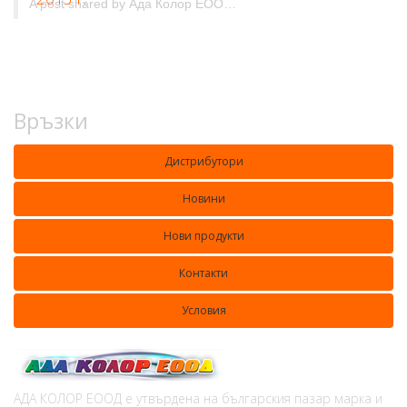
A post shared by
Ада Колор ЕООД&Ada Color Ltd.
(@adacolorlt
Връзки
Дистрибутори
Новини
Нови продукти
Контакти
Условия
АДА КОЛОР ЕООД е утвърдена на българския пазар марка и