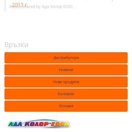
2013 г.
A post shared by
Ада Колор ЕООД&Ada Color Ltd.
(@adacolorlt
Връзки
Дистрибутори
Новини
Нови продукти
Контакти
Условия