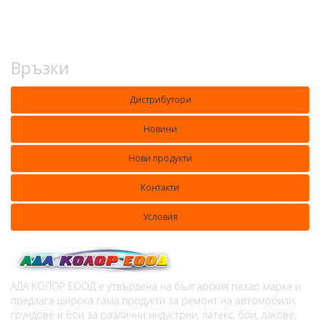
Връзки
Дистрибутори
Новини
Нови продукти
Контакти
Условия
АДА КОЛОР ЕООД е утвърдена на българския пазар марка и
предлага широка гама продукти за ремонт на автомобили,
грундове и бои за различни индустрии, латекс, бои, лакове,