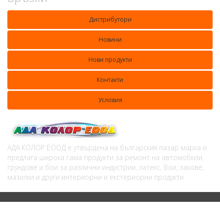
Дистрибутори
Новини
Нови продукти
Контакти
Условия
АДА КОЛОР ЕООД е утвърдена на българския пазар марка и
предлага широка гама продукти за ремонт на автомобили,
грундове и бои за различни индустрии, латекс, бои, лакове,
мазилки и други интериорни и екстериорни продукти.