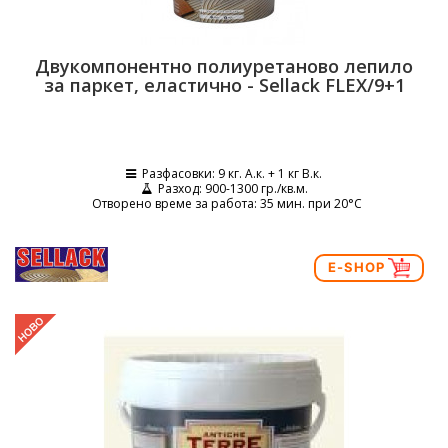
Двукомпонентно полиуретаново лепило
за паркет, еластично - Sellack FLEX/9+1
Разфасовки
: 9 кг. A.к. + 1 кг B.к.
Разход
: 900-1300 гр./кв.м.
Отворено време за работа
: 35 мин. при 20°C
E-SHOP