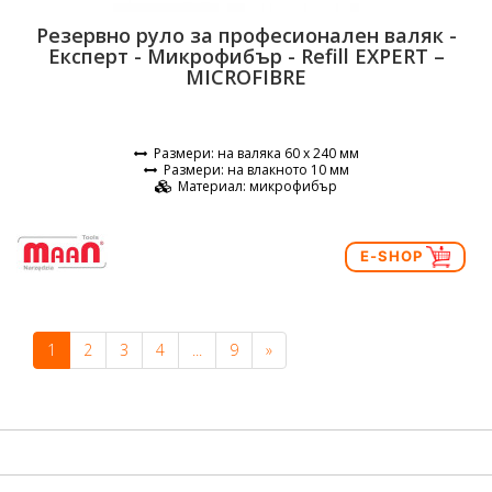
Резервно руло за професионален валяк -
Експерт - Микрофибър - Refill EXPERT –
MICROFIBRE
Размери
: на валяка 60 х 240 мм
Размери
: на влакното 10 мм
Материал
: микрофибър
E-SHOP
1
2
3
4
...
9
»