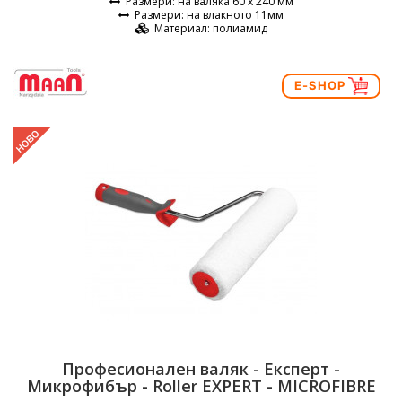
Размери
: на валяка 60 х 240 мм
Размери
: на влакното 11мм
Материал
: полиамид
E-SHOP
Професионален валяк - Експерт -
Микрофибър - Roller EXPERT - MICROFIBRE