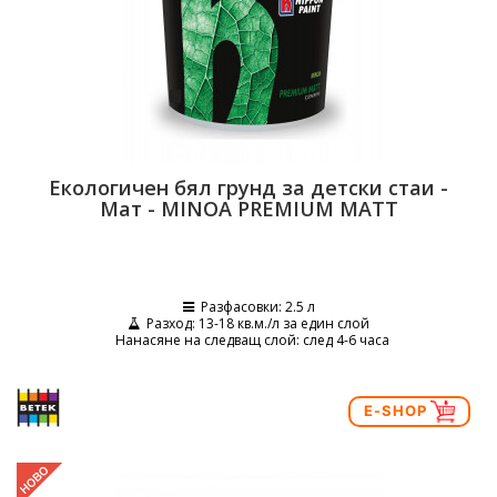
Екологичен бял грунд за детски стаи -
Мат - MINOA PREMIUM MATT
Разфасовки
: 2.5 л
Разход
: 13-18 кв.м./л за един слой
Нанасяне на следващ слой
: след 4-6 часа
E-SHOP