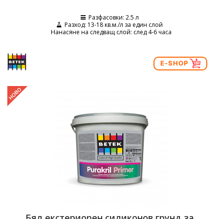
Разфасовки
: 2.5 л
Разход
: 13-18 кв.м./л за един слой
Нанасяне на следващ слой
: след 4-6 часа
E-SHOP
Бял екстериорен силиконов грунд за