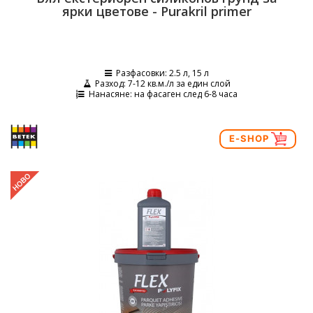
ярки цветове - Purakril primer
Разфасовки
: 2.5 л, 15 л
Разход
: 7-12 кв.м./л за един слой
Нанасяне
: на фасаген след 6-8 часа
E-SHOP