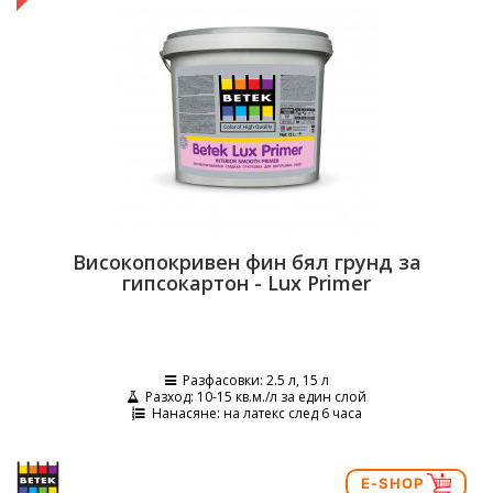
Високoпокривен фин бял грунд за
гипсокартон - Lux Primer
Разфасовки
: 2.5 л, 15 л
Разход
: 10-15 кв.м./л за един слой
Нанасяне
: на латекс след 6 часа
E-SHOP