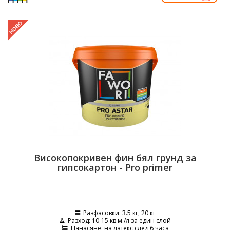
Високoпокривен фин бял грунд за
гипсокартон - Pro primer
Разфасовки
: 3.5 кг, 20 кг
Разход
: 10-15 кв.м./л за един слой
Нанасяне
: на латекс след 6 часа