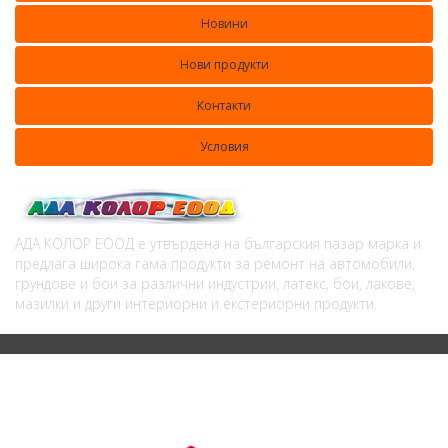
Новини
Нови продукти
Контакти
Условия
АДА КОЛОР ЕООД е утвърдена на българския пазар марка и
предлага широка гама продукти за ремонт на автомобили,
грундове и бои за различни индустрии, латекс, бои, лакове,
мазилки и други интериорни и екстериорни продукти.
© 2020 ADACOLOR. All rights reserved. Design by Diplexmedia
Programing and SEO BalkanSys