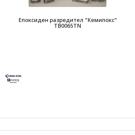
Епоксиден разредител "Кемипокс"
TB0065TN