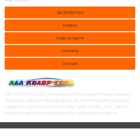
Дистрибутори
Новини
Нови продукти
Контакти
Условия
АДА КОЛОР ЕООД е утвърдена на българския пазар марка и
предлага широка гама продукти за ремонт на автомобили,
грундове и бои за различни индустрии, латекс, бои, лакове,
мазилки и други интериорни и екстериорни продукти.