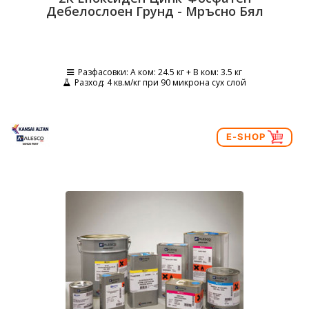
Дебелослоен Грунд - Мръсно Бял
Разфасовки
: А ком: 24.5 кг + B ком: 3.5 кг
Разход
: 4 кв.м/кг при 90 микрона сух слой
E-SHOP