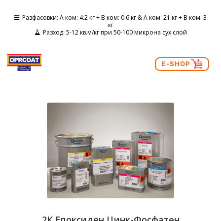
Разфасовки
: А ком: 4.2 кг + B ком: 0.6 кг & А ком: 21 кг + B ком: 3
кг
Разход
: 5-12 кв.м/кг при 50-100 микрона сух слой
E-SHOP
2К Епоксиден Цинк-Фосфатен