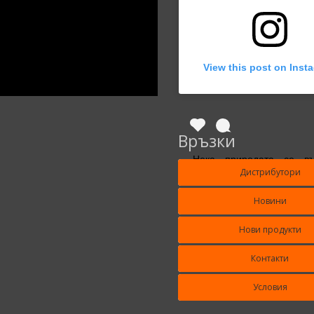
View this post on Inst
Връзки
Нека природата се в
Дистрибутори
живота ти!
Новини
A post shared by
Ада Колор ЕООД&Ada
Нови продукти
Контакти
Условия