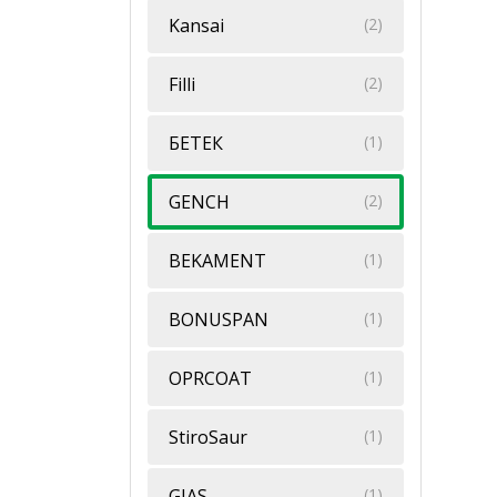
Kansai
(2)
Filli
(2)
БЕТЕК
(1)
GENCH
(2)
BEKAMENT
(1)
BONUSPAN
(1)
OPRCOAT
(1)
StiroSaur
(1)
GIAS
(1)