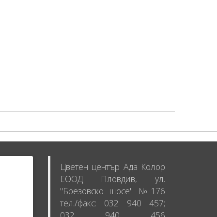
Цветен център Ада Колор
ЕООД Пловдив, ул.
"Брезовско шосе" №176
тел./факс: 032 940 457;
032 940 456