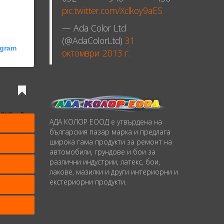
pic.twitter.com/Xclkoy9aES
— Ada Color Ltd
(@AdaColorLtd)
31
agram
октомври 2013 г.
ърне в
АДА КОЛОР ЕООД е утвърдена на
българския пазар марка и предлага
широка гама продукти за ремонт на
 Color Ltd.
(@adacolorltd) on
Feb 7, 2020 at 1:39am PST
автомобили, грундове и бои за
различни индустрии, латекс, бои,
лакове, мазилки и други интериорни и
екстериорни продукти.