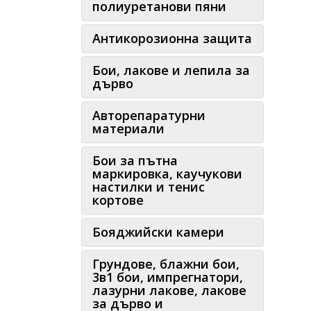
полиуретанови пяни
Антикорозионна защита
Бои, лакове и лепила за
дърво
Авторепаратурни
материали
Бои за пътна
маркировка, каучукови
настилки и тенис
кортове
Бояджийски камери
Грундове, блажни бои,
3в1 бои, импрегнатори,
лазурни лакове, лакове
за дърво и