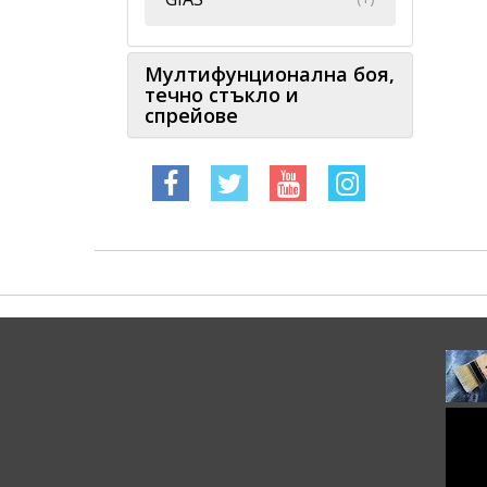
Мултифунционална боя,
течно стъкло и
спрейове