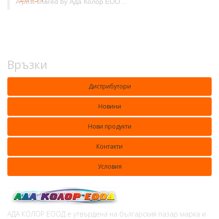
A post shared by
Ада Колор ЕООД&Ada Color Ltd.
(@adacolorlt
Връзки
Дистрибутори
Новини
Нови продукти
Контакти
Условия
АДА КОЛОР ЕООД е утвърдена на българския пазар марка и