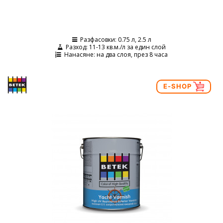
Разфасовки
: 0.75 л, 2.5 л
Разход
: 11-13 кв.м./л за един слой
Нанасяне
: на два слоя, през 8 часа
E-SHOP