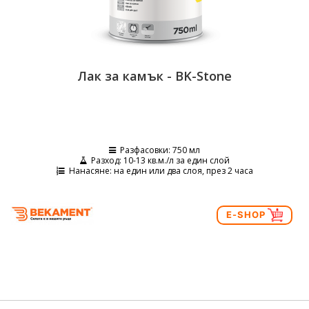
Лак за камък - BK-Stone
Разфасовки
: 750 мл
Разход
: 10-13 кв.м./л за един слой
Нанасяне
: на един или два слоя, през 2 часа
E-SHOP