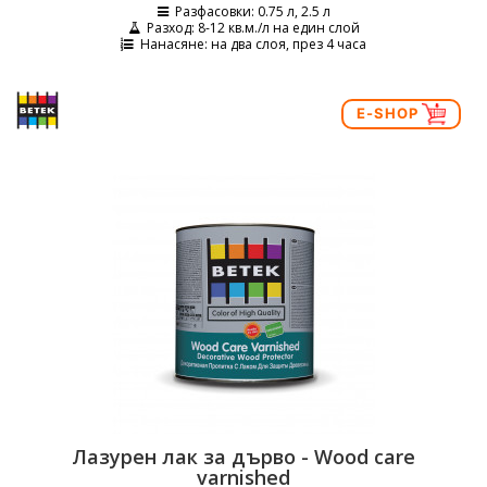
Разфасовки
: 0.75 л, 2.5 л
Разход
: 8-12 кв.м./л на един слой
Нанасяне
: на два слоя, през 4 часа
E-SHOP
Лазурен лак за дърво - Wood care
varnished