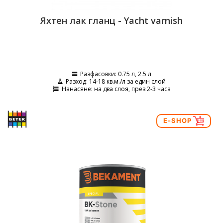
Яхтен лак гланц - Yacht varnish
Разфасовки
: 0.75 л, 2.5 л
Разход
: 14-18 кв.м./л за един слой
Нанасяне
: на два слоя, през 2-3 часа
E-SHOP