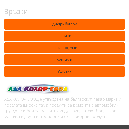
Връзки
Дистрибутори
Новини
Нови продукти
Контакти
Условия
АДА КОЛОР ЕООД е утвърдена на българския пазар марка и
предлага широка гама продукти за ремонт на автомобили,
грундове и бои за различни индустрии, латекс, бои, лакове,
мазилки и други интериорни и екстериорни продукти.