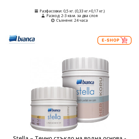
Разфасовки
: 0,5 кг. (0,33 кг.+0,17 кг.)
Разход
: 2-3 кв.м. за два слоя
Съхнене
: 24 часа
E-SHOP
Stella – Течно стъкло на водна основа -