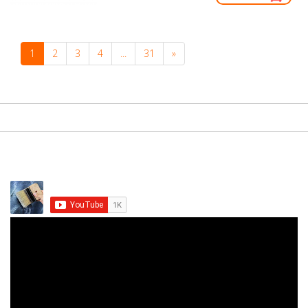
1
2
3
4
...
31
»