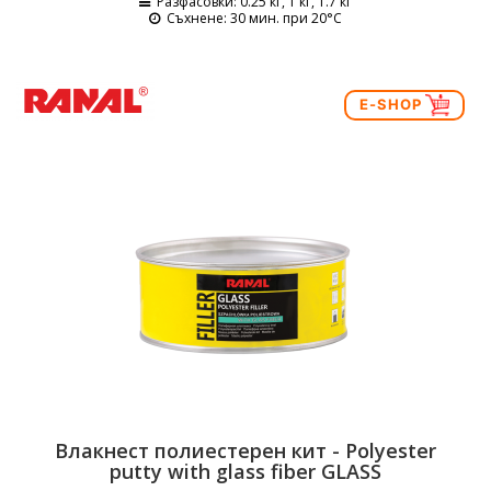
Разфасовки
: 0.25 кг, 1 кг, 1.7 кг
Съхнене
: 30 мин. при 20°C
E-SHOP
Влакнест полиестерен кит - Polyester
putty with glass fiber GLASS