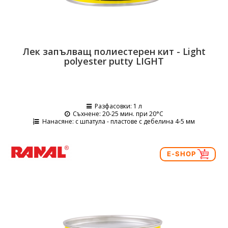
Лек запълващ полиестерен кит - Light
polyester putty LIGHT
Разфасовки
: 1 л
Съхнене
: 20-25 мин. при 20°C
Нанасяне
: с шпатула - пластове с дебелина 4-5 мм
E-SHOP