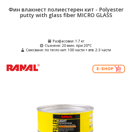
Фин влакнест полиестерен кит - Polyester
putty with glass fiber MICRO GLASS
Разфасовки
: 1.7 кг
Съхнене
: 20 мин. при 20°C
Смесване
: по тегло кит: 100 части + втв: 2-3 части
E-SHOP