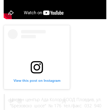
View this post on Instagram
Цветен център Ада Колор ЕООД Пловдив, ул.
"Брезовско шосе" №176 тел./факс: 032 940